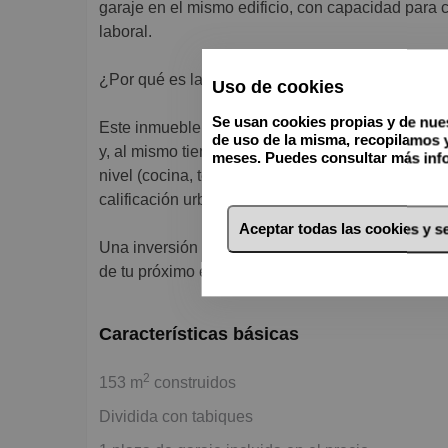
garaje en el mismo edificio, con capacidad para 
laboral.
¿Por qué es la compra perfecta para un autónom
Uso de cookies
Se usan cookies propias y de nues
Este inmueble te permite establecer legalmente tu
de uso de la misma, recopilamos 
y, al mismo tiempo, disfrutar de un espacio con el
meses. Puedes consultar más info
nivel (cocina, terrazas Lumon, baños completos).
calificación urbanística actual.
Aceptar todas las cookies y 
Una inversión de presente con una proyección de 
de tu próximo espacio! Contacta con nosotros ho
Características básicas
2
153 m
construidos
Dividida con tabiques