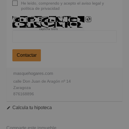
He leído, comprendo y acepto el aviso legal y
política de privacidad
captcha tools
Contactar
masquehogares.com
calle Don Juan de Aragón nº 14
Zaragoza
876168896
Calcula tu hipoteca
Comparte este inmueble